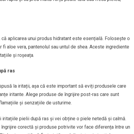
a că aplicarea unui produs hidratant este esențială. Folosește o
 fi aloe vera, pantenolul sau untul de shea. Aceste ingrediente
tațiile și roșeața.
upă ras
pusă la iritații, așa că este important să eviți produsele care
anțe iritante. Alege produse de îngrijire post-ras care sunt
flamațiile și senzațiile de usturime.
iritațiile pielii după ras și vei obține o piele netedă și calmă.
o îngrijire corectă și produse potrivite vor face diferența între un