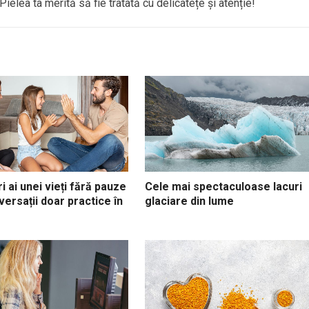
Pielea ta merită să fie tratată cu delicatețe și atenție!
ri ai unei vieți fără pauze
Cele mai spectaculoase lacuri
versații doar practice în
glaciare din lume