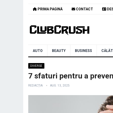
PRIMA PAGINĂ
CONTACT
DES
AUTO
BEAUTY
BUSINESS
CĂLĂT
DIVERSE
7 sfaturi pentru a preveni 
REDACȚIA
AUG. 13, 2025