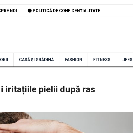
PRE NOI
POLITICĂ DE CONFIDENȚIALITATE
ORII
CASĂ ȘI GRĂDINĂ
FASHION
FITNESS
LIFE
iritațiile pielii după ras