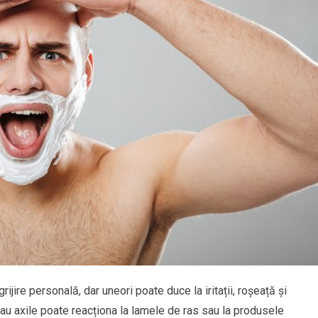
ijire personală, dar uneori poate duce la iritații, roșeață și
sau axile poate reacționa la lamele de ras sau la produsele