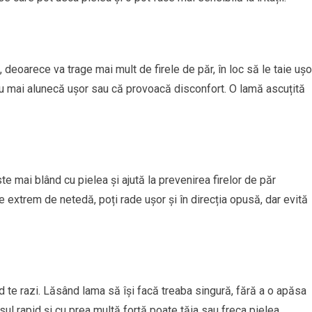
deoarece va trage mai mult de firele de păr, în loc să le taie ușo
nu mai alunecă ușor sau că provoacă disconfort. O lamă ascuțită
ste mai blând cu pielea și ajută la prevenirea firelor de păr
ele extrem de netedă, poți rade ușor și în direcția opusă, dar evită
d te razi. Lăsând lama să își facă treaba singură, fără a o apăsa
Rasul rapid și cu prea multă forță poate tăia sau freca pielea,