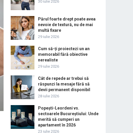
30 iulie 2026
Părul foarte drept poate avea
nevoie de textură, nu de mai
multă fixare
29 iulie 2026
Cum să-ți proiectezi un an
memorabil fără obiective
nerealiste
29 iulie 2026
Cât de repede ar trebui să
răspunzi la mesaje fără să
devii permanent disponibil
28 iulie 2026
Popești-Leordeni vs.
sectoarele Bucureștiului: Unde
merită să cumperi un
apartament în 2026
23 iulie 2026