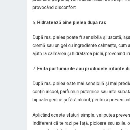
provocând disconfort.
Hidratează bine pielea după ras
După ras, pielea poate fi sensibilă și uscată, aș
cremă sau un gel cu ingrediente calmante, cum ar
ajută la calmarea și hidratarea pielii, prevenind iri
Evita parfumurile sau produsele iritante d
După ras, pielea este mai sensibilă și mai predis
conțin alcool, parfumuri puternice sau alte subst
hipoalergenice și fără alcool, pentru a preveni in
Aplicând aceste sfaturi simple, vei putea preveni 
Indiferent că te razi pe față, picioare sau axile, 