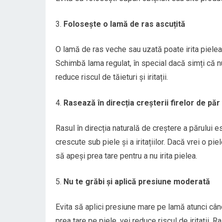
Folosește o lamă de ras ascuțită
O lamă de ras veche sau uzată poate irita pielea, 
Schimbă lama regulat, în special dacă simți că 
reduce riscul de tăieturi și iritații.
Rasează în direcția creșterii firelor de păr
Rasul în direcția naturală de creștere a părului e
crescute sub piele și a iritațiilor. Dacă vrei o pi
să apeși prea tare pentru a nu irita pielea.
Nu te grăbi și aplică presiune moderată
Evita să aplici presiune mare pe lamă atunci cân
prea tare pe piele, vei reduce riscul de iritații. 