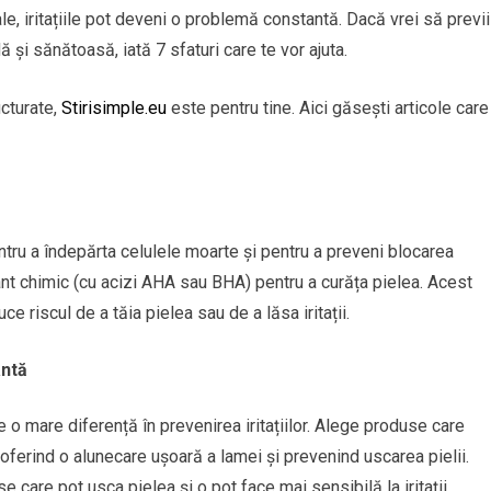
le, iritațiile pot deveni o problemă constantă. Dacă vrei să previi
dă și sănătoasă, iată 7 sfaturi care te vor ajuta.
ucturate,
Stirisimple.eu
este pentru tine. Aici găsești articole care
entru a îndepărta celulele moarte și pentru a preveni blocarea
ant chimic (cu acizi AHA sau BHA) pentru a curăța pielea. Acest
e riscul de a tăia pielea sau de a lăsa iritații.
antă
o mare diferență în prevenirea iritațiilor. Alege produse care
 oferind o alunecare ușoară a lamei și prevenind uscarea pielii.
 care pot usca pielea și o pot face mai sensibilă la iritații.