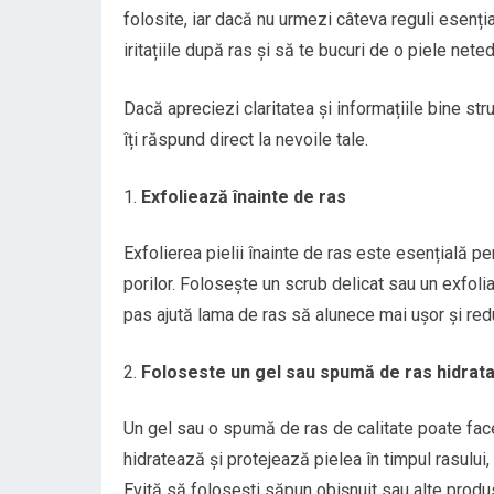
folosite, iar dacă nu urmezi câteva reguli esenția
iritațiile după ras și să te bucuri de o piele nete
Dacă apreciezi claritatea și informațiile bine str
îți răspund direct la nevoile tale.
Exfoliează înainte de ras
Exfolierea pielii înainte de ras este esențială p
porilor. Folosește un scrub delicat sau un exfoli
pas ajută lama de ras să alunece mai ușor și reduc
Foloseste un gel sau spumă de ras hidrat
Un gel sau o spumă de ras de calitate poate face 
hidratează și protejează pielea în timpul rasului,
Evită să folosești săpun obișnuit sau alte produse