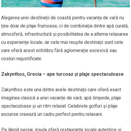
Alegerea unei destinații de coastă pentru vacanța de vară nu
ține doar de plaje frumoase, ci de combinația dintre apă curată,
atmosferă, infrastructură și posibilitatea de a alterna relaxarea
cu experiențe locale, iar cele mai reușite destinații sunt cele
care oferă acest echilibru fără aglomerație excesivă sau
costuri nejustificate.
Zakynthos, Grecia – ape turcoaz și plaje spectaculoase
Zakynthos este una dintre acele destinații care oferă exact
imaginea clasică a unei vacanțe de vară: apă limpede, plaje
spectaculoase și un ritm relaxat. Celebrele golfuri și plaje
ascunse creează un cadru perfect pentru relaxare.
Pe lângă peisaj, insula oferă restaurante locale autentice și