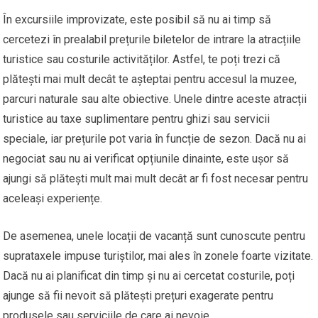
În excursiile improvizate, este posibil să nu ai timp să
cercetezi în prealabil prețurile biletelor de intrare la atracțiile
turistice sau costurile activităților. Astfel, te poți trezi că
plătești mai mult decât te așteptai pentru accesul la muzee,
parcuri naturale sau alte obiective. Unele dintre aceste atracții
turistice au taxe suplimentare pentru ghizi sau servicii
speciale, iar prețurile pot varia în funcție de sezon. Dacă nu ai
negociat sau nu ai verificat opțiunile dinainte, este ușor să
ajungi să plătești mult mai mult decât ar fi fost necesar pentru
aceleași experiențe.
De asemenea, unele locații de vacanță sunt cunoscute pentru
suprataxele impuse turiștilor, mai ales în zonele foarte vizitate.
Dacă nu ai planificat din timp și nu ai cercetat costurile, poți
ajunge să fii nevoit să plătești prețuri exagerate pentru
produsele sau serviciile de care ai nevoie.