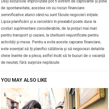
Deși excursiile improvizate pot fi extrem de captivante și pline
de spontaneitate, acestea vin cu riscuri financiare
semnificative atunci când nu sunt făcute negocieri inițiale.
Lipsa planificării și a cercetării în prealabil poate duce la
costuri suplimentare considerabile, de la prețuri mai mari
pentru transport și cazare, la cheltuieli nejustificate pentru
activități și mese. Pentru a evita aceste capcane financiare,
este esențial să îți planifici călătoria și să negociezi detaliile
cheie înainte de a pleca, astfel încât să te bucuri de o vacanță
de neuitat, fără surprize neplăcute.
YOU MAY ALSO LIKE