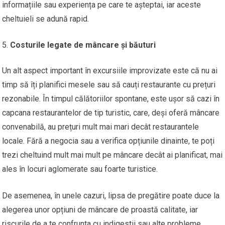
informațiile sau experiența pe care te așteptai, iar aceste
cheltuieli se adună rapid.
Costurile legate de mâncare și băuturi
Un alt aspect important în excursiile improvizate este că nu ai
timp să îți planifici mesele sau să cauți restaurante cu prețuri
rezonabile. În timpul călătoriilor spontane, este ușor să cazi în
capcana restaurantelor de tip turistic, care, deși oferă mâncare
convenabilă, au prețuri mult mai mari decât restaurantele
locale. Fără a negocia sau a verifica opțiunile dinainte, te poți
trezi cheltuind mult mai mult pe mâncare decât ai planificat, mai
ales în locuri aglomerate sau foarte turistice.
De asemenea, în unele cazuri, lipsa de pregătire poate duce la
alegerea unor opțiuni de mâncare de proastă calitate, iar
riscurile de a te confrunta cu indigestii sau alte probleme