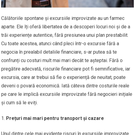
Călătoriile spontane și excursiile improvizate au un farmec
aparte. Ele îți oferă libertatea de a descoperi locuri noi și de a
trăi experiențe autentice, fără presiunea unui plan prestabilit.
Cu toate acestea, atunci când pleci într-o excursie fără a
negocia în prealabil detaliile financiare, s-ar putea să te
confrunți cu costuri mult mai mari decât te așteptai. Fără o
pregătire adecvată, riscurile financiare pot fi semnificative, iar
excursia, care ar trebui să fie o experiență de neuitat, poate
deveni o povară economică. Iată câteva dintre costurile reale
pe care le implică excursiile improvizate fără negocieri inițiale
și cum să le eviți.
Prețuri mai mari pentru transport și cazare
Unul dintre cele mai evidente riscuri în excursiile improvizate