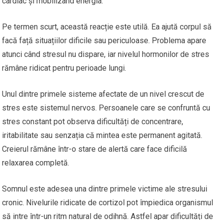
cardiac și mobilizând energia.
Pe termen scurt, această reacție este utilă. Ea ajută corpul să
facă față situațiilor dificile sau periculoase. Problema apare
atunci când stresul nu dispare, iar nivelul hormonilor de stres
rămâne ridicat pentru perioade lungi.
Unul dintre primele sisteme afectate de un nivel crescut de
stres este sistemul nervos. Persoanele care se confruntă cu
stres constant pot observa dificultăți de concentrare,
iritabilitate sau senzația că mintea este permanent agitată.
Creierul rămâne într-o stare de alertă care face dificilă
relaxarea completă.
Somnul este adesea una dintre primele victime ale stresului
cronic. Nivelurile ridicate de cortizol pot împiedica organismul
să intre într-un ritm natural de odihnă. Astfel apar dificultăți de