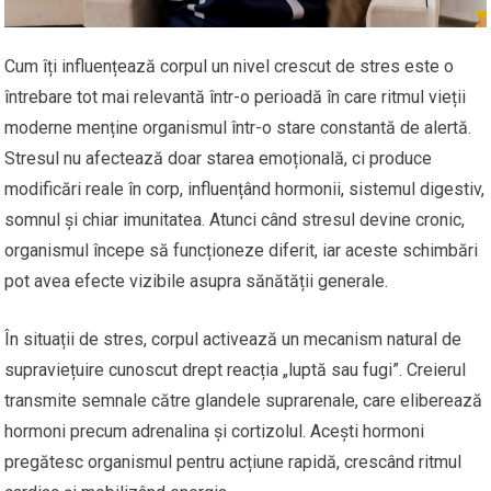
Cum îți influențează corpul un nivel crescut de stres este o
întrebare tot mai relevantă într-o perioadă în care ritmul vieții
moderne menține organismul într-o stare constantă de alertă.
Stresul nu afectează doar starea emoțională, ci produce
modificări reale în corp, influențând hormonii, sistemul digestiv,
somnul și chiar imunitatea. Atunci când stresul devine cronic,
organismul începe să funcționeze diferit, iar aceste schimbări
pot avea efecte vizibile asupra sănătății generale.
În situații de stres, corpul activează un mecanism natural de
supraviețuire cunoscut drept reacția „luptă sau fugi”. Creierul
transmite semnale către glandele suprarenale, care eliberează
hormoni precum adrenalina și cortizolul. Acești hormoni
pregătesc organismul pentru acțiune rapidă, crescând ritmul