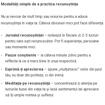
Modalități simple de a practica recunoștința
Nu ai nevoie de mult timp sau resurse pentru a aduce
recunoștința în viața ta. Câteva obiceiuri mici pot face diferența:
Jurnalul recunoștinței
– notează în fiecare zi 2-3 lucruri
pentru care ești recunoscător. Pot fi experiențe, persoane
sau momente mici.
Pauze conștiente
– ia câteva minute zilnic pentru a
reflecta la ce a mers bine în ziua respectivă.
Exprimă-ți aprecierea
– spune „mulțumesc” celor din jurul
tău, nu doar din politețe, ci din inimă.
Meditația pe recunoștință
– concentrează-ți atenția pe
lucrurile bune din viața ta și lasă sentimentul de apreciere
să îți umple mintea și sufletul.