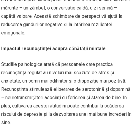
mărunte – un zâmbet, o conversație caldă, o zi senină –
capătă valoare. Această schimbare de perspectivă ajută la
reducerea gândurilor negative și la întărirea rezilienței
emoționale.
Impactul recunoștinței asupra sănătății mintale
Studiile psihologice arată că persoanele care practică
recunoștința regulat au niveluri mai scăzute de stres și
anxietate, un somn mai odihnitor și o dispoziție mai pozitivă.
Recunoștința stimulează eliberarea de serotonină și dopamină
– neurotransmițători asociați cu fericirea și starea de bine. În
plus, cultivarea acestei atitudini poate contribui la scăderea
riscului de depresie și la dezvoltarea unei mai bune încrederi în
sine.