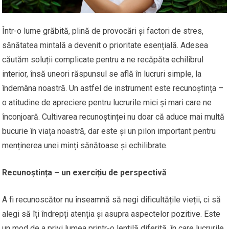
Într-o lume grăbită, plină de provocări și factori de stres,
sănătatea mintală a devenit o prioritate esențială. Adesea
căutăm soluții complicate pentru a ne recăpăta echilibrul
interior, însă uneori răspunsul se află în lucruri simple, la
îndemâna noastră. Un astfel de instrument este recunoștința –
o atitudine de apreciere pentru lucrurile mici și mari care ne
înconjoară. Cultivarea recunoștinței nu doar că aduce mai multă
bucurie în viața noastră, dar este și un pilon important pentru
menținerea unei minți sănătoase și echilibrate.
Recunoștința – un exercițiu de perspectivă
A fi recunoscător nu înseamnă să negi dificultățile vieții, ci să
alegi să îți îndrepți atenția și asupra aspectelor pozitive. Este
un mod de a privi lumea printr-o lentilă diferită, în care lucrurile