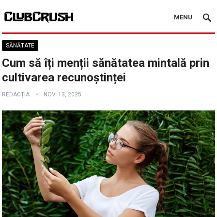
MENU
SĂNĂTATE
Cum să îți menții sănătatea mintală prin
cultivarea recunoștinței
REDACȚIA
NOV. 13, 2025