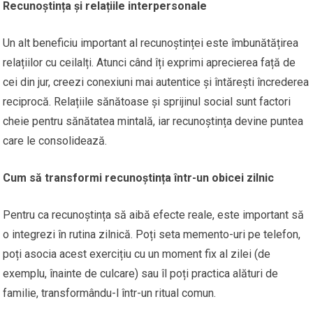
Recunoștința și relațiile interpersonale
Un alt beneficiu important al recunoștinței este îmbunătățirea
relațiilor cu ceilalți. Atunci când îți exprimi aprecierea față de
cei din jur, creezi conexiuni mai autentice și întărești încrederea
reciprocă. Relațiile sănătoase și sprijinul social sunt factori
cheie pentru sănătatea mintală, iar recunoștința devine puntea
care le consolidează.
Cum să transformi recunoștința într-un obicei zilnic
Pentru ca recunoștința să aibă efecte reale, este important să
o integrezi în rutina zilnică. Poți seta memento-uri pe telefon,
poți asocia acest exercițiu cu un moment fix al zilei (de
exemplu, înainte de culcare) sau îl poți practica alături de
familie, transformându-l într-un ritual comun.