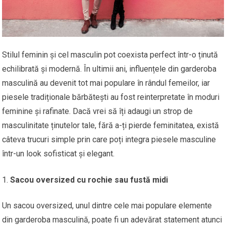
Stilul feminin și cel masculin pot coexista perfect într-o ținută
echilibrată și modernă. În ultimii ani, influențele din garderoba
masculină au devenit tot mai populare în rândul femeilor, iar
piesele tradiționale bărbătești au fost reinterpretate în moduri
feminine și rafinate. Dacă vrei să îți adaugi un strop de
masculinitate ținutelor tale, fără a-ți pierde feminitatea, există
câteva trucuri simple prin care poți integra piesele masculine
într-un look sofisticat și elegant.
Sacou oversized cu rochie sau fustă midi
Un sacou oversized, unul dintre cele mai populare elemente
din garderoba masculină, poate fi un adevărat statement atunci