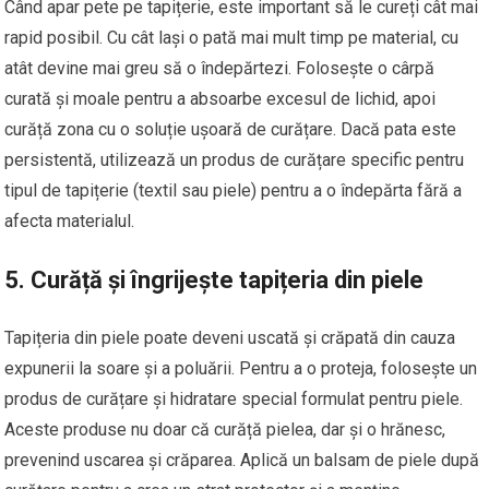
Când apar pete pe tapițerie, este important să le cureți cât mai
rapid posibil. Cu cât lași o pată mai mult timp pe material, cu
atât devine mai greu să o îndepărtezi. Folosește o cârpă
curată și moale pentru a absoarbe excesul de lichid, apoi
curăță zona cu o soluție ușoară de curățare. Dacă pata este
persistentă, utilizează un produs de curățare specific pentru
tipul de tapițerie (textil sau piele) pentru a o îndepărta fără a
afecta materialul.
5.
Curăță și îngrijește tapițeria din piele
Tapițeria din piele poate deveni uscată și crăpată din cauza
expunerii la soare și a poluării. Pentru a o proteja, folosește un
produs de curățare și hidratare special formulat pentru piele.
Aceste produse nu doar că curăță pielea, dar și o hrănesc,
prevenind uscarea și crăparea. Aplică un balsam de piele după