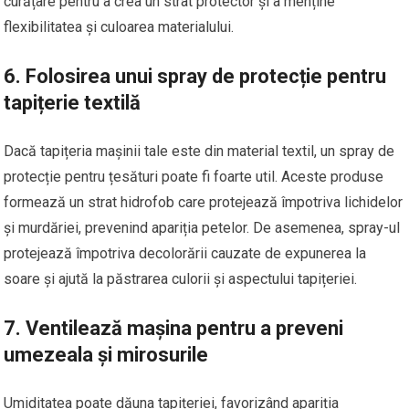
curățare pentru a crea un strat protector și a menține
flexibilitatea și culoarea materialului.
6.
Folosirea unui spray de protecție pentru
tapițerie textilă
Dacă tapițeria mașinii tale este din material textil, un spray de
protecție pentru țesături poate fi foarte util. Aceste produse
formează un strat hidrofob care protejează împotriva lichidelor
și murdăriei, prevenind apariția petelor. De asemenea, spray-ul
protejează împotriva decolorării cauzate de expunerea la
soare și ajută la păstrarea culorii și aspectului tapițeriei.
7.
Ventilează mașina pentru a preveni
umezeala și mirosurile
Umiditatea poate dăuna tapițeriei, favorizând apariția