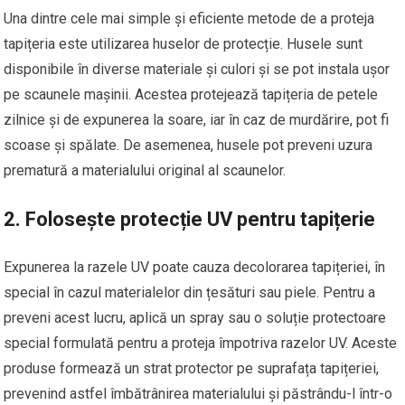
Una dintre cele mai simple și eficiente metode de a proteja
tapițeria este utilizarea huselor de protecție. Husele sunt
disponibile în diverse materiale și culori și se pot instala ușor
pe scaunele mașinii. Acestea protejează tapițeria de petele
zilnice și de expunerea la soare, iar în caz de murdărire, pot fi
scoase și spălate. De asemenea, husele pot preveni uzura
prematură a materialului original al scaunelor.
2.
Folosește protecție UV pentru tapițerie
Expunerea la razele UV poate cauza decolorarea tapițeriei, în
special în cazul materialelor din țesături sau piele. Pentru a
preveni acest lucru, aplică un spray sau o soluție protectoare
special formulată pentru a proteja împotriva razelor UV. Aceste
produse formează un strat protector pe suprafața tapițeriei,
prevenind astfel îmbătrânirea materialului și păstrându-l într-o