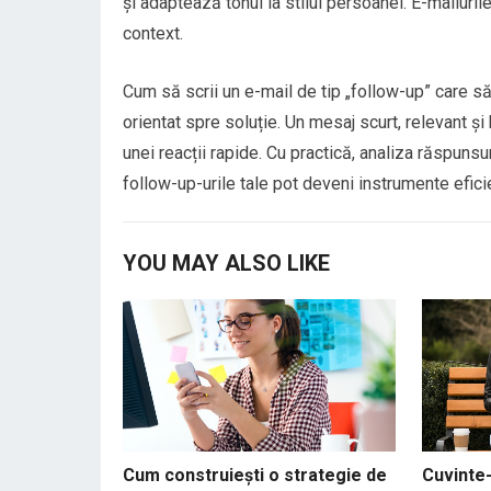
și adaptează tonul la stilul persoanei. E-mailuril
context.
Cum să scrii un e-mail de tip „follow-up” care să
orientat spre soluție. Un mesaj scurt, relevant 
unei reacții rapide. Cu practică, analiza răspunsuri
follow-up-urile tale pot deveni instrumente eficie
YOU MAY ALSO LIKE
Cum construiești o strategie de
Cuvinte-