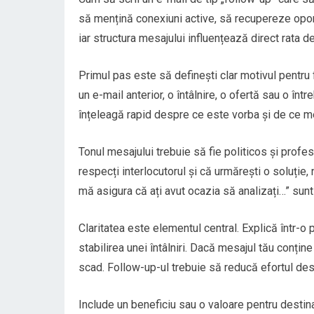
să mențină conexiuni active, să recupereze oportu
iar structura mesajului influențează direct rata d
Primul pas este să definești clar motivul pentru 
un e-mail anterior, o întâlnire, o ofertă sau o î
înțeleagă rapid despre ce este vorba și de ce mer
Tonul mesajului trebuie să fie politicos și profes
respecți interlocutorul și că urmărești o soluție
mă asigura că ați avut ocazia să analizați…” sunt 
Claritatea este elementul central. Explică într-o
stabilirea unei întâlniri. Dacă mesajul tău conți
scad. Follow-up-ul trebuie să reducă efortul dest
Include un beneficiu sau o valoare pentru destin