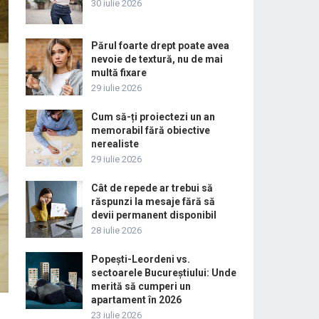
30 iulie 2026
Părul foarte drept poate avea
nevoie de textură, nu de mai
multă fixare
29 iulie 2026
Cum să-ți proiectezi un an
memorabil fără obiective
nerealiste
29 iulie 2026
Cât de repede ar trebui să
răspunzi la mesaje fără să
devii permanent disponibil
28 iulie 2026
Popești-Leordeni vs.
sectoarele Bucureștiului: Unde
merită să cumperi un
apartament în 2026
23 iulie 2026