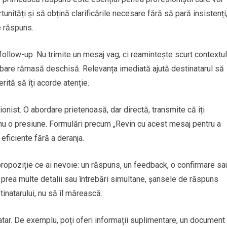
nități și să obțină clarificările necesare fără să pară insistenți
e răspuns.
follow-up. Nu trimite un mesaj vag, ci reamintește scurt contextul
ntrebare rămasă deschisă. Relevanța imediată ajută destinatarul să
ită să îți acorde atenție.
ionist. O abordare prietenoasă, dar directă, transmite că îți
, nu o presiune. Formulări precum „Revin cu acest mesaj pentru a
eficiente fără a deranja.
 propoziție ce ai nevoie: un răspuns, un feedback, o confirmare sa
ne prea multe detalii sau întrebări simultane, șansele de răspuns
inatarului, nu să îl mărească.
atar. De exemplu, poți oferi informații suplimentare, un document