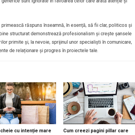
e generice sunt ignorate în favoarea celor care arată atenție și
 primească răspuns înseamnă, în esență, să fii clar, politicos și
și bine structurat demonstrează profesionalism și crește șansele
lor primite și, la nevoie, sprijinul unor specialiști în comunicare,
nte de relaționare și progres în proiectele tale.
cheie cu intenție mare
Cum creezi pagini pillar care