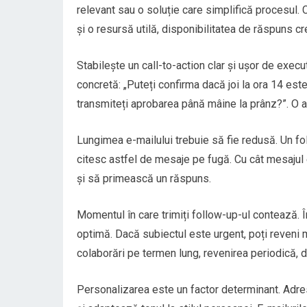
relevant sau o soluție care simplifică procesul.
și o resursă utilă, disponibilitatea de răspuns cr
Stabilește un call-to-action clar și ușor de exec
concretă: „Puteți confirma dacă joi la ora 14 este
transmiteți aprobarea până mâine la prânz?”. O a
Lungimea e-mailului trebuie să fie redusă. Un f
citesc astfel de mesaje pe fugă. Cu cât mesajul 
și să primească un răspuns.
Momentul în care trimiți follow-up-ul contează. 
optimă. Dacă subiectul este urgent, poți reveni m
colaborări pe termen lung, revenirea periodică, d
Personalizarea este un factor determinant. Adre