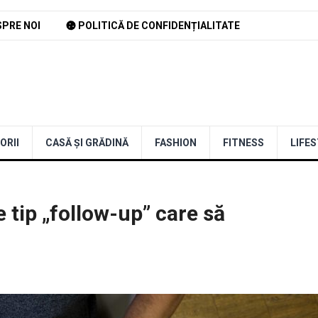
PRE NOI
POLITICĂ DE CONFIDENȚIALITATE
ORII
CASĂ ȘI GRĂDINĂ
FASHION
FITNESS
LIFE
 tip „follow-up” care să