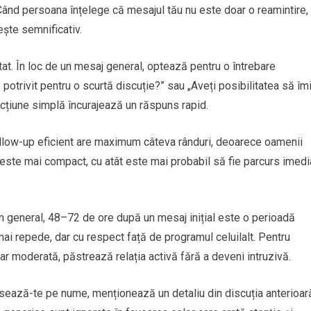
 Când persoana înțelege că mesajul tău nu este doar o reamintire, 
ește semnificativ.
utat. În loc de un mesaj general, optează pentru o întrebare
 potrivit pentru o scurtă discuție?” sau „Aveți posibilitatea să îm
cțiune simplă încurajează un răspuns rapid.
ollow-up eficient are maximum câteva rânduri, deoarece oamenii
este mai compact, cu atât este mai probabil să fie parcurs imedi
În general, 48–72 de ore după un mesaj inițial este o perioadă
ai repede, dar cu respect față de programul celuilalt. Pentru
ar moderată, păstrează relația activă fără a deveni intruzivă.
sează-te pe nume, menționează un detaliu din discuția anterioar