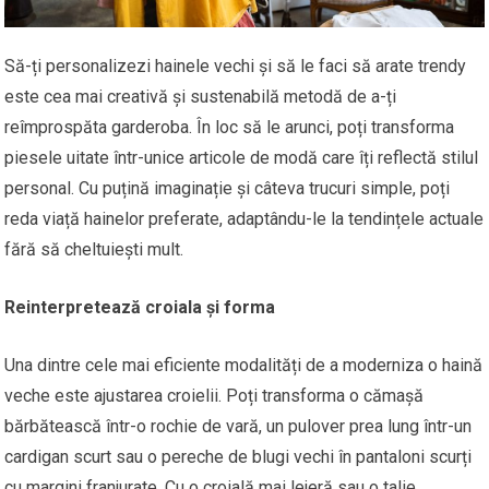
Să-ți personalizezi hainele vechi și să le faci să arate trendy
este cea mai creativă și sustenabilă metodă de a-ți
reîmprospăta garderoba. În loc să le arunci, poți transforma
piesele uitate într-unice articole de modă care îți reflectă stilul
personal. Cu puțină imaginație și câteva trucuri simple, poți
reda viață hainelor preferate, adaptându-le la tendințele actuale
fără să cheltuiești mult.
Reinterpretează croiala și forma
Una dintre cele mai eficiente modalități de a moderniza o haină
veche este ajustarea croielii. Poți transforma o cămașă
bărbătească într-o rochie de vară, un pulover prea lung într-un
cardigan scurt sau o pereche de blugi vechi în pantaloni scurți
cu margini franjurate. Cu o croială mai lejeră sau o talie