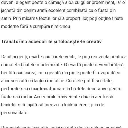
deveni elegant peste o cămașă albă cu guler proeminent, iar o
jachetă din denim arată excelent combinată cu o fustă din
satin. Prin mixarea texturilor și a proporțiilor, poți obține ținute
moderne fără a cumpăra nimic nou.
Transformă accesoriile și folosește-le creativ
Dacă ai genți, eșarfe sau curele vechi, le poți reinventa pentru a
completa ținutele modernizate. O eșarfă poate deveni brățară,
bentiță sau curea, iar o geantă din piele poate fi revopsită și
accesorizată cu lanțuri metalice. Curelele pot fi scurtate,
perforate sau chiar transformate în bretele decorative pentru
fuste sau rochii. Accesoriile reinventate dau un aer fresh
hainelor și te ajută să creezi un look coerent, plin de
personalitate.
Personalizarea hainelor vechi nu este doar o soluție creativă,