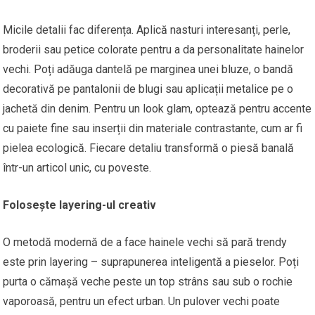
Micile detalii fac diferența. Aplică nasturi interesanți, perle,
broderii sau petice colorate pentru a da personalitate hainelor
vechi. Poți adăuga dantelă pe marginea unei bluze, o bandă
decorativă pe pantalonii de blugi sau aplicații metalice pe o
jachetă din denim. Pentru un look glam, optează pentru accente
cu paiete fine sau inserții din materiale contrastante, cum ar fi
pielea ecologică. Fiecare detaliu transformă o piesă banală
într-un articol unic, cu poveste.
Folosește layering-ul creativ
O metodă modernă de a face hainele vechi să pară trendy
este prin layering – suprapunerea inteligentă a pieselor. Poți
purta o cămașă veche peste un top strâns sau sub o rochie
vaporoasă, pentru un efect urban. Un pulover vechi poate