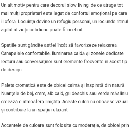
Un alt motiv pentru care decorul slow living: de ce atrage tot
mai mulți proprietari este legat de confortul emoțional pe care
îl oferă. Locuința devine un refugiu personal, un loc unde ritmul
agitat al vieții cotidiene poate fi încetinit.
Spațiile sunt gândite astfel încât să favorizeze relaxarea.
Canapelele confortabile, iluminarea caldă și zonele dedicate
lecturii sau conversațiilor sunt elemente frecvente în acest tip
de design.
Paleta cromatică este de obicei calmă și inspirată din natură.
Nuanțele de bej, crem, alb cald, gri deschis sau verde măsliniu
creează o atmosferă liniștită. Aceste culori nu obosesc vizual
și contribuie la un spațiu relaxant.
Accentele de culoare sunt folosite cu moderație, de obicei prin