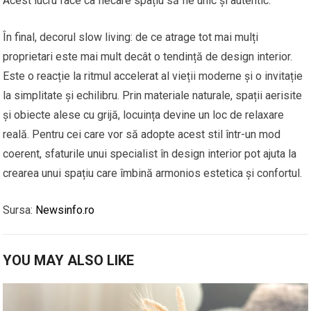
Acest lucru face ca fiecare spațiu să fie unic și autentic.
În final, decorul slow living: de ce atrage tot mai mulți
proprietari este mai mult decât o tendință de design interior.
Este o reacție la ritmul accelerat al vieții moderne și o invitație
la simplitate și echilibru. Prin materiale naturale, spații aerisite
și obiecte alese cu grijă, locuința devine un loc de relaxare
reală. Pentru cei care vor să adopte acest stil într-un mod
coerent, sfaturile unui specialist în design interior pot ajuta la
crearea unui spațiu care îmbină armonios estetica și confortul.
Sursa:
Newsinfo.ro
YOU MAY ALSO LIKE