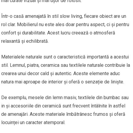
mai curate vizual și mai ușor de folosit.
Într-o casă amenajată în stil slow living, fiecare obiect are un
rol clar. Mobilierul nu este ales doar pentru aspect, ci și pentru
confort și durabilitate. Acest lucru creează o atmosferă
relaxantă și echilibrată.
Materialele naturale sunt o caracteristică importantă a acestui
stil. Lemnul, piatra, ceramica sau textilele naturale contribuie la
crearea unui decor cald și autentic. Aceste elemente aduc
natura mai aproape de interior și oferă o senzație de liniște.
De exemplu, mesele din lemn masiv, textilele din bumbac sau
in și accesoriile din ceramică sunt frecvent întâlnite în astfel
de amenajări. Aceste materiale îmbătrânesc frumos și oferă
locuinței un caracter atemporal.