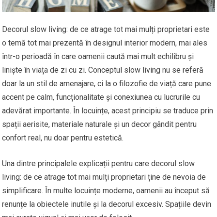
Decorul slow living: de ce atrage tot mai mulți proprietari este
o temă tot mai prezentă în designul interior modern, mai ales
într-o perioadă în care oamenii caută mai mult echilibru și
liniște în viața de zi cu zi. Conceptul slow living nu se referă
doar la un stil de amenajare, ci la o filozofie de viață care pune
accent pe calm, funcționalitate și conexiunea cu lucrurile cu
adevărat importante. În locuințe, acest principiu se traduce prin
spații aerisite, materiale naturale și un decor gândit pentru
confort real, nu doar pentru estetică.
Una dintre principalele explicații pentru care decorul slow
living: de ce atrage tot mai mulți proprietari ține de nevoia de
simplificare. În multe locuințe moderne, oamenii au început să
renunțe la obiectele inutile și la decorul excesiv. Spațiile devin