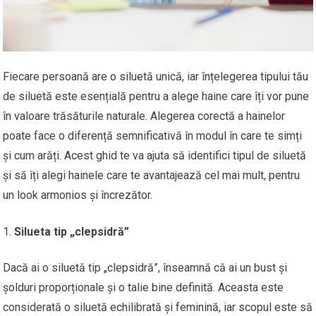
Fiecare persoană are o siluetă unică, iar înțelegerea tipului tău
de siluetă este esențială pentru a alege haine care îți vor pune
în valoare trăsăturile naturale. Alegerea corectă a hainelor
poate face o diferență semnificativă în modul în care te simți
și cum arăți. Acest ghid te va ajuta să identifici tipul de siluetă
și să îți alegi hainele care te avantajează cel mai mult, pentru
un look armonios și încrezător.
Silueta tip „clepsidră”
Dacă ai o siluetă tip „clepsidră”, înseamnă că ai un bust și
șolduri proporționale și o talie bine definită. Aceasta este
considerată o siluetă echilibrată și feminină, iar scopul este să