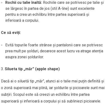
Rochii cu talie înaltă:
Rochiile care se potrivesc pe talie și
se lărgesc în partea de jos (stil A-line) sunt excelente
pentru a crea un echilibru între partea superioară și
inferioară a corpului.
Ce să eviți:
Evită topurile foarte strânse și pantalonii care se potrivesc
prea mult pe șolduri, deoarece acest lucru va atrage atenția
asupra zonei șoldurilor.
Silueta tip „măr” (apple shape)
Dacă ai o siluetă tip „măr”, atunci ai o talie mai puțin definită și
o zonă superioară mai plină, iar șoldurile și picioarele sunt mai
subțiri. Scopul este să creezi un echilibru între partea
superioară și inferioară a corpului și să subliniezi picioarele.