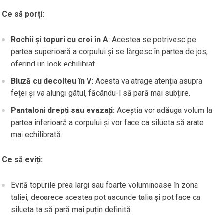
Ce să porți:
Rochii și topuri cu croi în A:
Acestea se potrivesc pe
partea superioară a corpului și se lărgesc în partea de jos,
oferind un look echilibrat.
Bluză cu decolteu în V:
Acesta va atrage atenția asupra
feței și va alungi gâtul, făcându-l să pară mai subțire.
Pantaloni drepți sau evazați:
Aceștia vor adăuga volum la
partea inferioară a corpului și vor face ca silueta să arate
mai echilibrată.
Ce să eviți:
Evită topurile prea largi sau foarte voluminoase în zona
taliei, deoarece acestea pot ascunde talia și pot face ca
silueta ta să pară mai puțin definită.