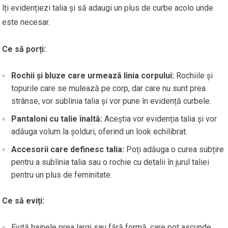
îți evidențiezi talia și să adaugi un plus de curbe acolo unde
este necesar.
Ce să porți:
Rochii și bluze care urmează linia corpului:
Rochiile și
topurile care se mulează pe corp, dar care nu sunt prea
strânse, vor sublinia talia și vor pune în evidență curbele.
Pantaloni cu talie înaltă:
Aceștia vor evidenția talia și vor
adăuga volum la șolduri, oferind un look echilibrat.
Accesorii care definesc talia:
Poți adăuga o curea subțire
pentru a sublinia talia sau o rochie cu detalii în jurul taliei
pentru un plus de feminitate.
Ce să eviți:
Evită hainele prea largi sau fără formă, care pot ascunde