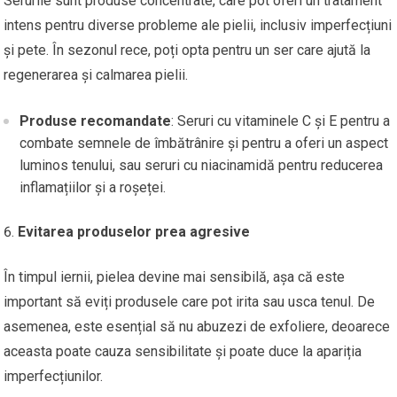
Serurile sunt produse concentrate, care pot oferi un tratament
intens pentru diverse probleme ale pielii, inclusiv imperfecțiuni
și pete. În sezonul rece, poți opta pentru un ser care ajută la
regenerarea și calmarea pielii.
Produse recomandate
: Seruri cu vitaminele C și E pentru a
combate semnele de îmbătrânire și pentru a oferi un aspect
luminos tenului, sau seruri cu niacinamidă pentru reducerea
inflamațiilor și a roșeței.
Evitarea produselor prea agresive
În timpul iernii, pielea devine mai sensibilă, așa că este
important să eviți produsele care pot irita sau usca tenul. De
asemenea, este esențial să nu abuzezi de exfoliere, deoarece
aceasta poate cauza sensibilitate și poate duce la apariția
imperfecțiunilor.