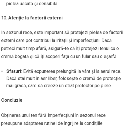
pielea uscată și sensibilă.
Atenție la factorii externi
În sezonul rece, este important să protejezi pielea de factorii
externi care pot contribui la iritații și imperfecțiuni. Dacă
petreci mult timp afară, asigură-te că îți protejezi tenul cu o
cremă bogată și că îți acoperi fața cu un fular sau o eșarfă.
Sfaturi
: Evită expunerea prelungită la vânt și la aerul rece.
Dacă stai mult în aer liber, folosește o cremă de protecție
mai grasă, care să creeze un strat protector pe piele.
Concluzie
Obținerea unui ten fără imperfecțiuni în sezonul rece
presupune adaptarea rutinei de îngrijire la condițiile