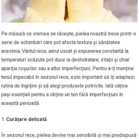
Pe măsură ce vremea se răcește, pielea noastră trece printr-o
serie de schimbări care pot afecta textura și sănătatea
acesteia. Vântul rece, aerul uscat și expunerea constantă la
temperaturi scăzute pot duce la deshidratare, iritații și chiar
apariția coșurilor sau a altor imperfecțiuni. Pentru a-ți menține
tenul impecabil în sezonul rece, este important să îți adaptezi
rutina de îngrijire și să alegi produsele potrivite. Iată câțiva
pași esențiali pentru a obține un ten fără imperfecțiuni în
această perioadă.
Curățare delicată
În sezonul rece, pielea devine mai sensibilă și mai predispusă