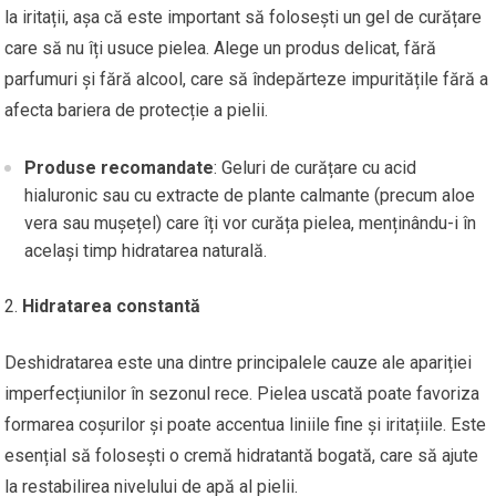
la iritații, așa că este important să folosești un gel de curățare
care să nu îți usuce pielea. Alege un produs delicat, fără
parfumuri și fără alcool, care să îndepărteze impuritățile fără a
afecta bariera de protecție a pielii.
Produse recomandate
: Geluri de curățare cu acid
hialuronic sau cu extracte de plante calmante (precum aloe
vera sau mușețel) care îți vor curăța pielea, menținându-i în
același timp hidratarea naturală.
Hidratarea constantă
Deshidratarea este una dintre principalele cauze ale apariției
imperfecțiunilor în sezonul rece. Pielea uscată poate favoriza
formarea coșurilor și poate accentua liniile fine și iritațiile. Este
esențial să folosești o cremă hidratantă bogată, care să ajute
la restabilirea nivelului de apă al pielii.