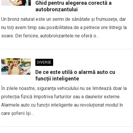
Ghid pentru alegerea corectă a
autobronzantului
Un bronz natural este un semn de sănătate și frumusețe, dar
nu toți avem timp sau posibilitatea de a petrece ore întregi la
soare. Din fericire, autobronzantele ne oferă o…
DIVERSE
De ce este utilă o alarmă auto cu
funcții inteligente
În zilele noastre, siguranța vehiculului nu se limitează doar la
protecția fizică împotriva furturilor sau a daunelor externe.
Alarmele auto cu funcții inteligente au revoluționat modul în
care șoferii își…