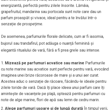
energizantă, perfectă pentru zilele însorite. Lămâia,
grapefruitul, mandarina sau portocala sunt note care dau un
parfum proaspăt și vivace, ideal pentru a te învălui într-o
senzație de prospețime.
De asemenea, parfumurile florale delicate, cum ar fi iasomia,
bujorul sau trandafirul, pot adăuga o nuanță feminină și
elegantă ritualului de vară, fără a fi prea grele sau intense.
Mizează pe parfumuri acvatice sau marine
Parfumurile
cu note marine sau acvatice sunt perfecte pentru vară, evocând
imaginea unei brize răcoroase de mare și a unui aer curat.
Acestea aduc o senzație de răcoare, făcându-le ideale pentru
zilele toride de vară. Dacă îți place ideea unui parfum care îți
amintește de vacanțele pe plajă, optează pentru parfumuri cu
note de alge marine, flori de apă sau lemn de cedru marin.
Alege parfumuri ușoare și de lungă durată
În timpul verii,