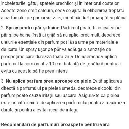
încheieturile, gâtul, spatele urechilor și în interiorul coatelor.
Aceste zone emit căldură, ceea ce ajută la eliberarea treptată
a parfumului pe parcursul zilei, menținându-l proaspăt și plăcut.
Spray pentru păr și haine
Parfumul poate fi aplicat și pe
păr și pe haine, însă ai grijă să nu aplici prea mult, deoarece
uleiurile esențiale din parfum pot lăsa urme pe materialele
delicate. Un spray ușor pe păr va adăuga o senzație de
prospețime care durează toată ziua. De asemenea, aplică
parfumul la aproximativ 10 cm distanță de țesătură pentru a
evita ca acesta să fie prea intens.
Nu aplica parfum prea aproape de piele
Evită aplicarea
directă a parfumului pe pielea umedă, deoarece alcoolul din
parfum poate cauza iritații sau uscare. Asigură-te că pielea
este uscată înainte de aplicarea parfumului pentru a maximiza
durata și pentru a evita riscul de iritații.
Recomandări de parfumuri proaspete pentru vară