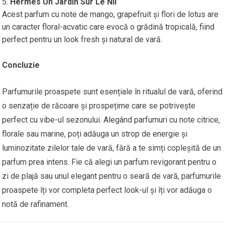
Hermès Un Jardin Sur Le Nil
Acest parfum cu note de mango, grapefruit și flori de lotus are
un caracter floral-acvatic care evocă o grădină tropicală, fiind
perfect pentru un look fresh și natural de vară.
Concluzie
Parfumurile proaspete sunt esențiale în ritualul de vară, oferind
o senzație de răcoare și prospețime care se potrivește
perfect cu vibe-ul sezonului. Alegând parfumuri cu note citrice,
florale sau marine, poți adăuga un strop de energie și
luminozitate zilelor tale de vară, fără a te simți copleșită de un
parfum prea intens. Fie că alegi un parfum revigorant pentru o
zi de plajă sau unul elegant pentru o seară de vară, parfumurile
proaspete îți vor completa perfect look-ul și îți vor adăuga o
notă de rafinament.