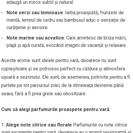
adaugă un miros subtil și natural.
Note verzi sau lemnoase
: Iarba proaspătă, frunzele de
mentă, lemnul de cedru sau bambusul aduc o senzație de
curățenie și aerisire.
Note marine sau acvatice
: Care amintesc de briza mării,
plajă și apă curată, evocând imagini de vacanță și relaxare.
Aceste arome sunt ideale pentru vară, deoarece nu sunt
copleșitoare și se potrivesc perfect cu căldura și atmosfera
ușoară a sezonului. Ele sunt, de asemenea, potrivite pentru a fi
purtate pe tot parcursul zilei, de la dimineața devreme până
seara, fără a fi prea grele sau obositoare.
Cum să alegi parfumurile proaspete pentru vară
Alege note citrice sau florale
Parfumurile cu note citrice
sunt excelente pentru vară, deoarece au o aromă revigorantă și