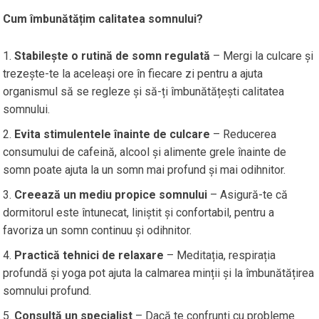
Cum îmbunătățim calitatea somnului?
Stabilește o rutină de somn regulată
– Mergi la culcare și
trezește-te la aceleași ore în fiecare zi pentru a ajuta
organismul să se regleze și să-ți îmbunătățești calitatea
somnului.
Evita stimulentele înainte de culcare
– Reducerea
consumului de cafeină, alcool și alimente grele înainte de
somn poate ajuta la un somn mai profund și mai odihnitor.
Creează un mediu propice somnului
– Asigură-te că
dormitorul este întunecat, liniștit și confortabil, pentru a
favoriza un somn continuu și odihnitor.
Practică tehnici de relaxare
– Meditația, respirația
profundă și yoga pot ajuta la calmarea minții și la îmbunătățirea
somnului profund.
Consultă un specialist
– Dacă te confrunți cu probleme