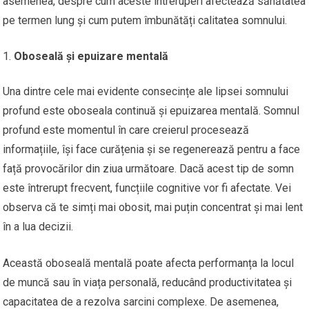
asemenea, despre cum aceste întreruperi afectează sănătatea
pe termen lung și cum putem îmbunătăți calitatea somnului.
Oboseală și epuizare mentală
Una dintre cele mai evidente consecințe ale lipsei somnului
profund este oboseala continuă și epuizarea mentală. Somnul
profund este momentul în care creierul procesează
informațiile, își face curățenia și se regenerează pentru a face
față provocărilor din ziua următoare. Dacă acest tip de somn
este întrerupt frecvent, funcțiile cognitive vor fi afectate. Vei
observa că te simți mai obosit, mai puțin concentrat și mai lent
în a lua decizii.
Această oboseală mentală poate afecta performanța la locul
de muncă sau în viața personală, reducând productivitatea și
capacitatea de a rezolva sarcini complexe. De asemenea,