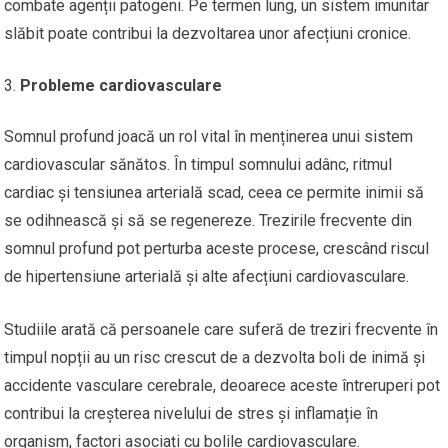
combate agenții patogeni. Pe termen lung, un sistem imunitar
slăbit poate contribui la dezvoltarea unor afecțiuni cronice.
Probleme cardiovasculare
Somnul profund joacă un rol vital în menținerea unui sistem
cardiovascular sănătos. În timpul somnului adânc, ritmul
cardiac și tensiunea arterială scad, ceea ce permite inimii să
se odihnească și să se regenereze. Trezirile frecvente din
somnul profund pot perturba aceste procese, crescând riscul
de hipertensiune arterială și alte afecțiuni cardiovasculare.
Studiile arată că persoanele care suferă de treziri frecvente în
timpul nopții au un risc crescut de a dezvolta boli de inimă și
accidente vasculare cerebrale, deoarece aceste întreruperi pot
contribui la creșterea nivelului de stres și inflamație în
organism, factori asociați cu bolile cardiovasculare.