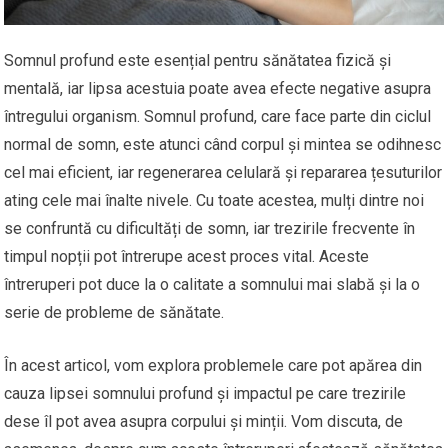
Somnul profund este esențial pentru sănătatea fizică și
mentală, iar lipsa acestuia poate avea efecte negative asupra
întregului organism. Somnul profund, care face parte din ciclul
normal de somn, este atunci când corpul și mintea se odihnesc
cel mai eficient, iar regenerarea celulară și repararea țesuturilor
ating cele mai înalte nivele. Cu toate acestea, mulți dintre noi
se confruntă cu dificultăți de somn, iar trezirile frecvente în
timpul nopții pot întrerupe acest proces vital. Aceste
întreruperi pot duce la o calitate a somnului mai slabă și la o
serie de probleme de sănătate.
În acest articol, vom explora problemele care pot apărea din
cauza lipsei somnului profund și impactul pe care trezirile
dese îl pot avea asupra corpului și minții. Vom discuta, de