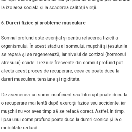
la izolarea socială și la scăderea calității vieții.
Dureri fizice și probleme musculare
Somnul profund este esențial și pentru refacerea fizică a
organismului. În acest stadiu al somnului, mușchii și țesuturile
se repară și se regenerează, iar nivelul de cortizol (hormonul
stresului) scade. Trezirile frecvente din somnul profund pot
afecta acest proces de recuperare, ceea ce poate duce la
dureri musculare, tensiune și rigiditate.
De asemenea, un somn insuficient sau întrerupt poate duce la
o recuperare mai lentă după exerciții fizice sau accidente, iar
mușchii nu vor avea timp să se refacă corect. Astfel, în timp,
lipsa unui somn profund poate duce la dureri cronice și la o
mobilitate redusă.