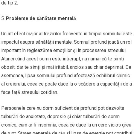
de tip 2.
Probleme de sănătate mentală
Un alt efect major al trezirilor frecvente în timpul somnului este
impactul asupra sănătății mentale. Somnul profund joacă un rol
important în regleazărea emoțiilor și în procesarea stresului.
Atunci când acest somn este întrerupt, nu numai că te simți
obosit, dar te simți și mai iritabil, anxios sau chiar deprimat. De
asemenea, lipsa somnului profund afectează echilibrul chimic
al creierului, ceea ce poate duce la o scădere a capacității de a
face față stresului cotidian.
Persoanele care nu dorm suficient de profund pot dezvolta
tulburări de anxietate, depresie și chiar tulburări de somn
cronice, cum ar fi insomnia, ceea ce duce la un cerc vicios greu
de rupt. Starea generală de rău și lipsa de energie pot contribui