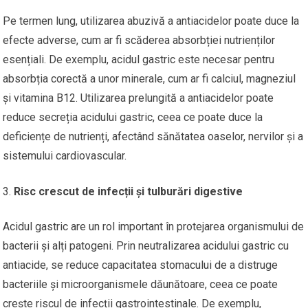
Pe termen lung, utilizarea abuzivă a antiacidelor poate duce la
efecte adverse, cum ar fi scăderea absorbției nutrienților
esențiali. De exemplu, acidul gastric este necesar pentru
absorbția corectă a unor minerale, cum ar fi calciul, magneziul
și vitamina B12. Utilizarea prelungită a antiacidelor poate
reduce secreția acidului gastric, ceea ce poate duce la
deficiențe de nutrienți, afectând sănătatea oaselor, nervilor și a
sistemului cardiovascular.
Risc crescut de infecții și tulburări digestive
Acidul gastric are un rol important în protejarea organismului de
bacterii și alți patogeni. Prin neutralizarea acidului gastric cu
antiacide, se reduce capacitatea stomacului de a distruge
bacteriile și microorganismele dăunătoare, ceea ce poate
crește riscul de infecții gastrointestinale. De exemplu,