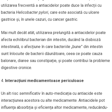
utilizarea frecventă a antiacidelor poate duce la infecții cu
bacteria
Helicobacter pylori
, care este asociată cu ulcere
gastrice și, în unele cazuri, cu cancer gastric.
Mai mult decât atât, utilizarea prelungită a antiacidelor poate
afecta echilibrul bacterian din intestin, ducând la disbioză
intestinală, o afecțiune în care bacteriile „bune” din intestin
sunt înlocuite de bacterii dăunătoare, ceea ce poate cauza
balonare, diaree sau constipație, și poate contribui la probleme
digestive cronice.
Interacțiuni medicamentoase periculoase
Un alt risc semnificativ în auto-medicația cu antiacide este
interacțiunea acestora cu alte medicamente. Antiacidele pot
influența absorbția și eficiența altor medicamente, reducându-