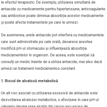
le efectul terapeutic. De exemplu, utilizarea simultană de
antiacide cu medicamente pentru hipertensiune, anticoagulante
sau antibiotice poate diminua absorbția acestor medicamente
și poate afecta tratamentele pe care le urmezi.
De asemenea, unele antiacide pot interfera cu medicamentele
care sunt administrate pe cale orală, deoarece acestea
modifică pH-ul stomacului și influențează absorbția
medicamentelor în organism. De aceea, este esențial să
consulți un medic înainte de a utiliza antiacide, mai ales dacă
urmezi un tratament medicamentos constant.
Riscul de alcaloză metabolică
Un alt risc asociat cu utilizarea excesivă de antiacide este
dezvoltarea alcalozei metabolice, o afecțiune în care pH-ul
sângelui devine prea alcalin din cauza unui exces de