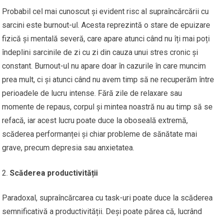
Probabil cel mai cunoscut și evident risc al supraîncărcării cu
sarcini este burnout-ul. Acesta reprezintă o stare de epuizare
fizică și mentală severă, care apare atunci când nu îți mai poți
îndeplini sarcinile de zi cu zi din cauza unui stres cronic și
constant. Burnout-ul nu apare doar în cazurile în care muncim
prea mult, ci și atunci când nu avem timp să ne recuperăm între
perioadele de lucru intense. Fără zile de relaxare sau
momente de repaus, corpul și mintea noastră nu au timp să se
refacă, iar acest lucru poate duce la oboseală extremă,
scăderea performanței și chiar probleme de sănătate mai
grave, precum depresia sau anxietatea.
Scăderea productivității
Paradoxal, supraîncărcarea cu task-uri poate duce la scăderea
semnificativă a productivității. Deși poate părea că, lucrând