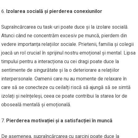
Izolarea socială și pierderea conexiunilor
Supraîncărcarea cu task-uri poate duce și la izolare socială.
Atunci când ne concentrăm excesiv pe muncă, pierdem din
vedere importanța relațiilor sociale. Prietenii, familia și colegii
joacă un rol crucial în sprijinul nostru emoțional și mental. Lipsa
timpului pentru a interacționa cu cei dragi poate duce la
sentimente de singurătate și la o deteriorare a relațiilor
interpersonale. Oamenii care nu au momente de relaxare în
care să se conecteze cu ceilalți riscă să ajungă să se simtă
izolați și neînțeleși, ceea ce poate contribui la starea lor de
oboseală mentală și emoțională.
Pierderea motivației și a satisfacției în muncă
De asemenea, supraîncărcarea cu sarcini poate duce la