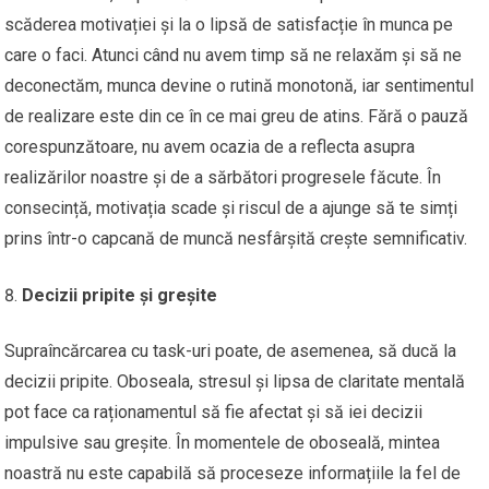
scăderea motivației și la o lipsă de satisfacție în munca pe
care o faci. Atunci când nu avem timp să ne relaxăm și să ne
deconectăm, munca devine o rutină monotonă, iar sentimentul
de realizare este din ce în ce mai greu de atins. Fără o pauză
corespunzătoare, nu avem ocazia de a reflecta asupra
realizărilor noastre și de a sărbători progresele făcute. În
consecință, motivația scade și riscul de a ajunge să te simți
prins într-o capcană de muncă nesfârșită crește semnificativ.
Decizii pripite și greșite
Supraîncărcarea cu task-uri poate, de asemenea, să ducă la
decizii pripite. Oboseala, stresul și lipsa de claritate mentală
pot face ca raționamentul să fie afectat și să iei decizii
impulsive sau greșite. În momentele de oboseală, mintea
noastră nu este capabilă să proceseze informațiile la fel de