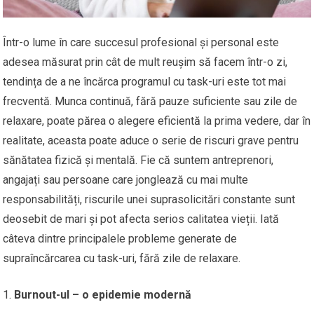
Într-o lume în care succesul profesional și personal este
adesea măsurat prin cât de mult reușim să facem într-o zi,
tendința de a ne încărca programul cu task-uri este tot mai
frecventă. Munca continuă, fără pauze suficiente sau zile de
relaxare, poate părea o alegere eficientă la prima vedere, dar în
realitate, aceasta poate aduce o serie de riscuri grave pentru
sănătatea fizică și mentală. Fie că suntem antreprenori,
angajați sau persoane care jonglează cu mai multe
responsabilități, riscurile unei suprasolicitări constante sunt
deosebit de mari și pot afecta serios calitatea vieții. Iată
câteva dintre principalele probleme generate de
supraîncărcarea cu task-uri, fără zile de relaxare.
Burnout-ul – o epidemie modernă