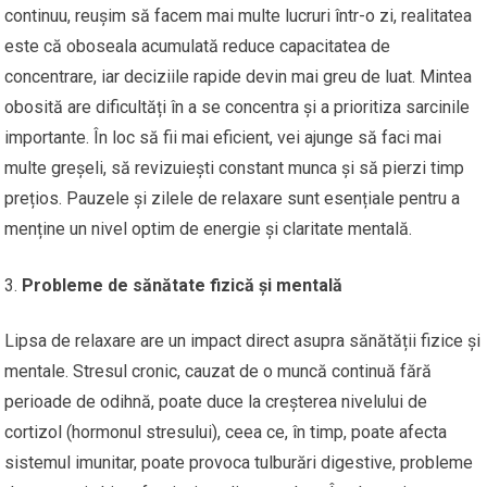
continuu, reușim să facem mai multe lucruri într-o zi, realitatea
este că oboseala acumulată reduce capacitatea de
concentrare, iar deciziile rapide devin mai greu de luat. Mintea
obosită are dificultăți în a se concentra și a prioritiza sarcinile
importante. În loc să fii mai eficient, vei ajunge să faci mai
multe greșeli, să revizuiești constant munca și să pierzi timp
prețios. Pauzele și zilele de relaxare sunt esențiale pentru a
menține un nivel optim de energie și claritate mentală.
Probleme de sănătate fizică și mentală
Lipsa de relaxare are un impact direct asupra sănătății fizice și
mentale. Stresul cronic, cauzat de o muncă continuă fără
perioade de odihnă, poate duce la creșterea nivelului de
cortizol (hormonul stresului), ceea ce, în timp, poate afecta
sistemul imunitar, poate provoca tulburări digestive, probleme