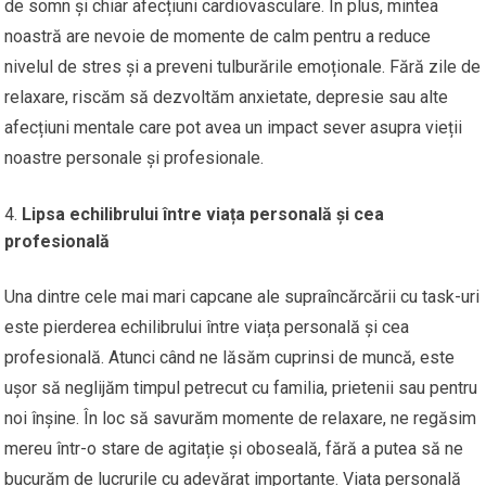
de somn și chiar afecțiuni cardiovasculare. În plus, mintea
noastră are nevoie de momente de calm pentru a reduce
nivelul de stres și a preveni tulburările emoționale. Fără zile de
relaxare, riscăm să dezvoltăm anxietate, depresie sau alte
afecțiuni mentale care pot avea un impact sever asupra vieții
noastre personale și profesionale.
Lipsa echilibrului între viața personală și cea
profesională
Una dintre cele mai mari capcane ale supraîncărcării cu task-uri
este pierderea echilibrului între viața personală și cea
profesională. Atunci când ne lăsăm cuprinsi de muncă, este
ușor să neglijăm timpul petrecut cu familia, prietenii sau pentru
noi înșine. În loc să savurăm momente de relaxare, ne regăsim
mereu într-o stare de agitație și oboseală, fără a putea să ne
bucurăm de lucrurile cu adevărat importante. Viața personală