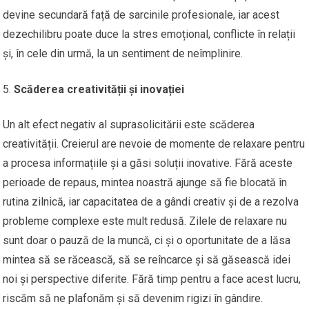
devine secundară față de sarcinile profesionale, iar acest
dezechilibru poate duce la stres emoțional, conflicte în relații
și, în cele din urmă, la un sentiment de neîmplinire.
Scăderea creativității și inovației
Un alt efect negativ al suprasolicitării este scăderea
creativității. Creierul are nevoie de momente de relaxare pentru
a procesa informațiile și a găsi soluții inovative. Fără aceste
perioade de repaus, mintea noastră ajunge să fie blocată în
rutina zilnică, iar capacitatea de a gândi creativ și de a rezolva
probleme complexe este mult redusă. Zilele de relaxare nu
sunt doar o pauză de la muncă, ci și o oportunitate de a lăsa
mintea să se răcească, să se reîncarce și să găsească idei
noi și perspective diferite. Fără timp pentru a face acest lucru,
riscăm să ne plafonăm și să devenim rigizi în gândire.