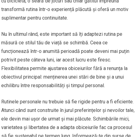
cu bicicleta, o seară de jocuri sau chiar gătitul împreună
transformă rutina într-o experiență plăcută și oferă un motiv
suplimentar pentru continuitate.
Nu în ultimul rând, este important să îți adaptezi rutina pe
măsură ce stilul tău de viață se schimbă. Ceea ce
funcționează într-o anumită perioadă poate deveni mai puțin
potrivit peste câteva luni, iar acest lucru este firesc.
Flexibilitatea permite ajustarea obiceiurilor fără a renunța la
obiectivul principal: menținerea unei stări de bine și a unui
echilibru între responsabilități și timpul personal.
Rutinele personale nu trebuie să fie rigide pentru a fi eficiente.
Atunci când sunt construite în jurul preferințelor și nevoilor tale,
ele devin mai ușor de urmat și mai plăcute. Schimbările mici,
varietatea și libertatea de a adapta obiceiurile fac ca procesul
să fie sustenabil pe termen lung. Informează-te din surse de