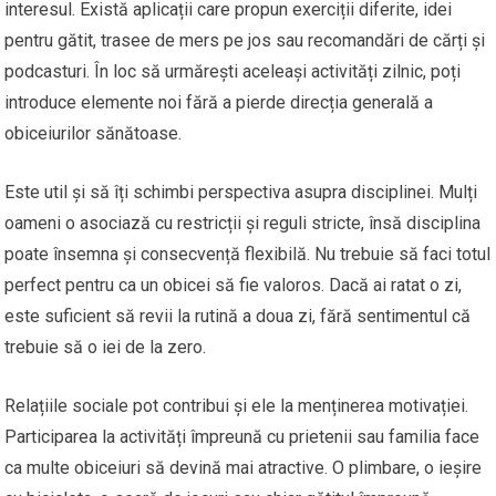
interesul. Există aplicații care propun exerciții diferite, idei
pentru gătit, trasee de mers pe jos sau recomandări de cărți și
podcasturi. În loc să urmărești aceleași activități zilnic, poți
introduce elemente noi fără a pierde direcția generală a
obiceiurilor sănătoase.
Este util și să îți schimbi perspectiva asupra disciplinei. Mulți
oameni o asociază cu restricții și reguli stricte, însă disciplina
poate însemna și consecvență flexibilă. Nu trebuie să faci totul
perfect pentru ca un obicei să fie valoros. Dacă ai ratat o zi,
este suficient să revii la rutină a doua zi, fără sentimentul că
trebuie să o iei de la zero.
Relațiile sociale pot contribui și ele la menținerea motivației.
Participarea la activități împreună cu prietenii sau familia face
ca multe obiceiuri să devină mai atractive. O plimbare, o ieșire