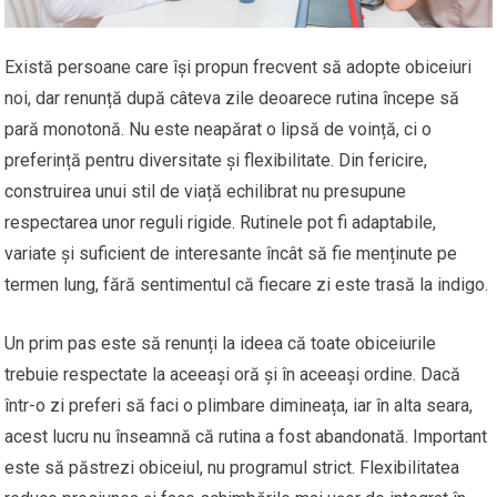
Există persoane care își propun frecvent să adopte obiceiuri
noi, dar renunță după câteva zile deoarece rutina începe să
pară monotonă. Nu este neapărat o lipsă de voință, ci o
preferință pentru diversitate și flexibilitate. Din fericire,
construirea unui stil de viață echilibrat nu presupune
respectarea unor reguli rigide. Rutinele pot fi adaptabile,
variate și suficient de interesante încât să fie menținute pe
termen lung, fără sentimentul că fiecare zi este trasă la indigo.
Un prim pas este să renunți la ideea că toate obiceiurile
trebuie respectate la aceeași oră și în aceeași ordine. Dacă
într-o zi preferi să faci o plimbare dimineața, iar în alta seara,
acest lucru nu înseamnă că rutina a fost abandonată. Important
este să păstrezi obiceiul, nu programul strict. Flexibilitatea