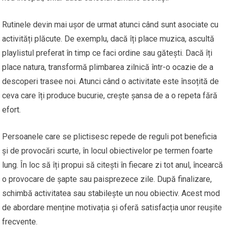
Rutinele devin mai ușor de urmat atunci când sunt asociate cu
activități plăcute. De exemplu, dacă îți place muzica, ascultă
playlistul preferat în timp ce faci ordine sau gătești. Dacă îți
place natura, transformă plimbarea zilnică într-o ocazie de a
descoperi trasee noi. Atunci când o activitate este însoțită de
ceva care îți produce bucurie, crește șansa de a o repeta fără
efort.
Persoanele care se plictisesc repede de reguli pot beneficia
și de provocări scurte, în locul obiectivelor pe termen foarte
lung. În loc să îți propui să citești în fiecare zi tot anul, încearcă
o provocare de șapte sau paisprezece zile. După finalizare,
schimbă activitatea sau stabilește un nou obiectiv. Acest mod
de abordare menține motivația și oferă satisfacția unor reușite
frecvente.