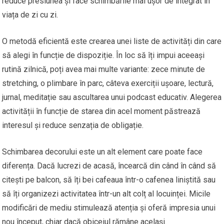
reduce presiunea și face schimbările mai ușor de integrat în
viața de zi cu zi.
O metodă eficientă este crearea unei liste de activități din care
să alegi în funcție de dispoziție. În loc să îți impui aceeași
rutină zilnică, poți avea mai multe variante: zece minute de
stretching, o plimbare în parc, câteva exerciții ușoare, lectură,
jurnal, meditație sau ascultarea unui podcast educativ. Alegerea
activității în funcție de starea din acel moment păstrează
interesul și reduce senzația de obligație.
Schimbarea decorului este un alt element care poate face
diferența. Dacă lucrezi de acasă, încearcă din când în când să
citești pe balcon, să îți bei cafeaua într-o cafenea liniștită sau
să îți organizezi activitatea într-un alt colț al locuinței. Micile
modificări de mediu stimulează atenția și oferă impresia unui
nou început, chiar dacă obiceiul rămâne același.