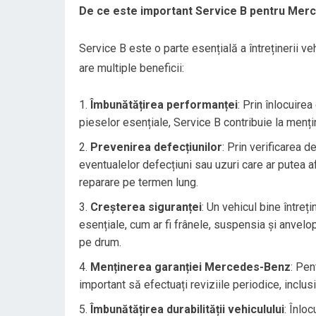
De ce este important Service B pentru Mer
Service B este o parte esențială a întreținerii veh
are multiple beneficii:
Îmbunătățirea performanței
: Prin înlocuire
pieselor esențiale, Service B contribuie la menț
Prevenirea defecțiunilor
: Prin verificarea 
eventualelor defecțiuni sau uzuri care ar putea a
reparare pe termen lung.
Creșterea siguranței
: Un vehicul bine întreț
esențiale, cum ar fi frânele, suspensia și anvelo
pe drum.
Menținerea garanției Mercedes-Benz
: Pen
important să efectuați reviziile periodice, inclu
Îmbunătățirea durabilității vehiculului
: Înlo