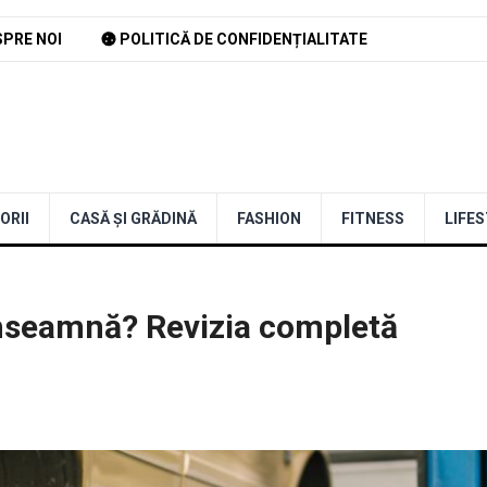
PRE NOI
POLITICĂ DE CONFIDENȚIALITATE
ORII
CASĂ ȘI GRĂDINĂ
FASHION
FITNESS
LIFE
înseamnă? Revizia completă