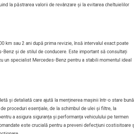
uind la păstrarea valorii de revânzare și la evitarea cheltuielilor
00 km sau 2 ani după prima revizie, însă intervalul exact poate
-Benz și de stilul de conducere. Este important să consultați
i cu un specialist Mercedes-Benz pentru a stabili momentul ideal
ă și detaliată care ajută la menținerea mașinii într-o stare bună
e proceduri esențiale, de la schimbul de ulei și filtre, la
pentru a asigura siguranța și performanța vehiculului pe termen
ecomandate este crucială pentru a preveni defecțiuni costisitoare ș
ncționare.