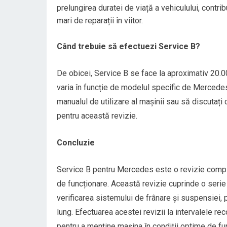
prelungirea duratei de viață a vehiculului, contrib
mari de reparații în viitor.
Când trebuie să efectuezi Service B?
De obicei, Service B se face la aproximativ 20.0
varia în funcție de modelul specific de Mercedes
manualul de utilizare al mașinii sau să discutaț
pentru această revizie.
Concluzie
Service B pentru Mercedes este o revizie complet
de funcționare. Această revizie cuprinde o serie d
verificarea sistemului de frânare și suspensiei, 
lung. Efectuarea acestei revizii la intervalele r
pentru a menține mașina în condiții optime de fu