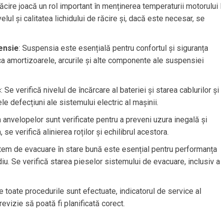
răcire joacă un rol important în menținerea temperaturii motorului 
velul și calitatea lichidului de răcire și, dacă este necesar, se
ensie
: Suspensia este esențială pentru confortul și siguranța
fica amortizoarele, arcurile și alte componente ale suspensiei
c
: Se verifică nivelul de încărcare al bateriei și starea cablurilor și
le defecțiuni ale sistemului electric al mașinii.
a anvelopelor sunt verificate pentru a preveni uzura inegală și
se verifică alinierea roților și echilibrul acestora.
stem de evacuare în stare bună este esențial pentru performanța
u. Se verifică starea pieselor sistemului de evacuare, inclusiv a
e toate procedurile sunt efectuate, indicatorul de service al
revizie să poată fi planificată corect.