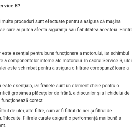
Service B?
i multe proceduri sunt efectuate pentru a asigura că mașina
se care ar putea afecta siguranța sau fiabilitatea acesteia. Printr
r este esențial pentru buna funcționare a motorului, iar schimbul
re a componentelor interne ale motorului. În cadrul Service B, ulei
de ulei este schimbat pentru a asigura o filtrare corespunzătoare a
a este esențială, iar frânele sunt un element cheie pentru o
ifică grosimea plăcuțelor de frână, a discurilor și a lichidului de
e funcționează corect.
ltrul de ulei, alte filtre, cum ar fi filtrul de aer și filtrul de
r, înlocuite. Filtrele curate asigură o performanță mai bună a
nt.