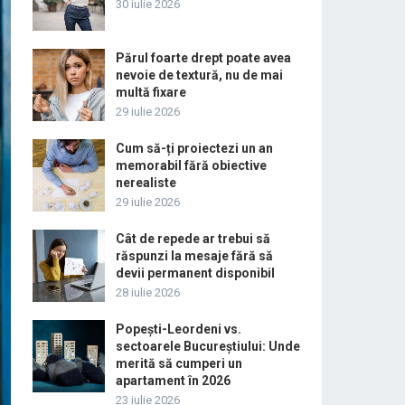
30 iulie 2026
Părul foarte drept poate avea
nevoie de textură, nu de mai
multă fixare
29 iulie 2026
Cum să-ți proiectezi un an
memorabil fără obiective
nerealiste
29 iulie 2026
Cât de repede ar trebui să
răspunzi la mesaje fără să
devii permanent disponibil
28 iulie 2026
Popești-Leordeni vs.
sectoarele Bucureștiului: Unde
merită să cumperi un
apartament în 2026
23 iulie 2026