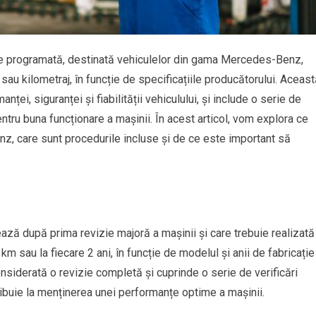
re programată, destinată vehiculelor din gama Mercedes-Benz,
sau kilometraj, în funcție de specificațiile producătorului. Aceas
ei, siguranței și fiabilității vehiculului, și include o serie de
entru buna funcționare a mașinii. În acest articol, vom explora ce
, care sunt procedurile incluse și de ce este important să
ează după prima revizie majoră a mașinii și care trebuie realizată
0 km sau la fiecare 2 ani, în funcție de modelul și anii de fabricație
siderată o revizie completă și cuprinde o serie de verificări
ibuie la menținerea unei performanțe optime a mașinii.