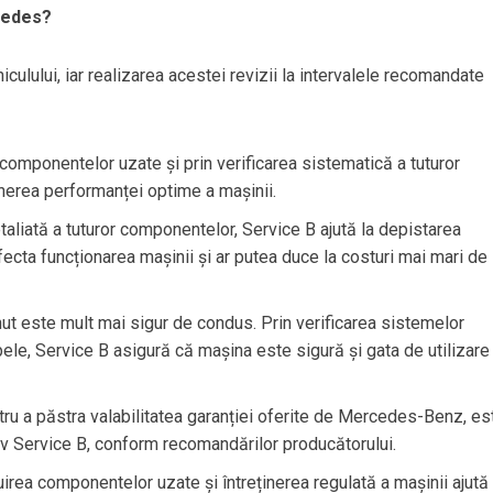
cedes?
iculului, iar realizarea acestei revizii la intervalele recomandate
a componentelor uzate și prin verificarea sistematică a tuturor
inerea performanței optime a mașinii.
detaliată a tuturor componentelor, Service B ajută la depistarea
fecta funcționarea mașinii și ar putea duce la costuri mai mari de
inut este mult mai sigur de condus. Prin verificarea sistemelor
pele, Service B asigură că mașina este sigură și gata de utilizare
tru a păstra valabilitatea garanției oferite de Mercedes-Benz, es
siv Service B, conform recomandărilor producătorului.
cuirea componentelor uzate și întreținerea regulată a mașinii ajută 