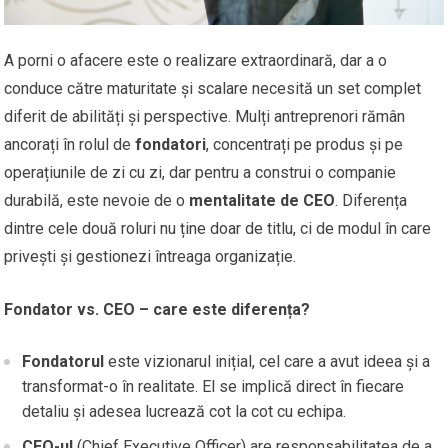
A porni o afacere este o realizare extraordinară, dar a o
conduce către maturitate și scalare necesită un set complet
diferit de abilități și perspective. Mulți antreprenori rămân
ancorați în rolul de
fondatori
, concentrați pe produs și pe
operațiunile de zi cu zi, dar pentru a construi o companie
durabilă, este nevoie de o
mentalitate de CEO
. Diferența
dintre cele două roluri nu ține doar de titlu, ci de modul în care
privești și gestionezi întreaga organizație.
Fondator vs. CEO – care este diferența?
Fondatorul
este vizionarul inițial, cel care a avut ideea și a
transformat-o în realitate. El se implică direct în fiecare
detaliu și adesea lucrează cot la cot cu echipa.
CEO-ul
(Chief Executive Officer) are responsabilitatea de a