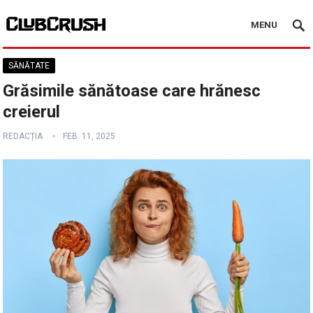
MENU
SĂNĂTATE
Grăsimile sănătoase care hrănesc
creierul
REDACȚIA
FEB. 11, 2025