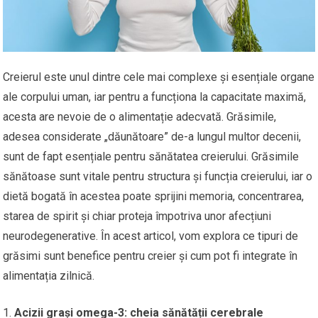
Creierul este unul dintre cele mai complexe și esențiale organe
ale corpului uman, iar pentru a funcționa la capacitate maximă,
acesta are nevoie de o alimentație adecvată. Grăsimile,
adesea considerate „dăunătoare” de-a lungul multor decenii,
sunt de fapt esențiale pentru sănătatea creierului. Grăsimile
sănătoase sunt vitale pentru structura și funcția creierului, iar o
dietă bogată în acestea poate sprijini memoria, concentrarea,
starea de spirit și chiar proteja împotriva unor afecțiuni
neurodegenerative. În acest articol, vom explora ce tipuri de
grăsimi sunt benefice pentru creier și cum pot fi integrate în
alimentația zilnică.
Acizii grași omega-3: cheia sănătății cerebrale