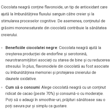
Ciocolata neagră conține flavonoide, un tip de antioxidant care
ajută la îmbunătățirea fluxului sanguin către creier și la
stimularea proceselor cognitive. De asemenea, conținutul de
grăsimi mononesaturate din ciocolată contribuie la sănătatea
creierului.
Beneficiile ciocolatei negre
: Ciocolata neagră ajută la
creșterea producției de endorfine și serotonină,
neurotransmițători asociați cu starea de bine și cu reducerea
stresului. În plus, flavonoidele din ciocolată au fost asociate
cu îmbunătățirea memoriei și protejarea creierului de
daunele oxidative.
Cum să o consumi
: Alege ciocolată neagră cu un conținut
ridicat de cacao (peste 70%) și consumă-o cu moderație.
Poți să o adaugi în smoothie-uri, prăjituri sănătoase sau o
poți savura pur și simplu ca gustare.