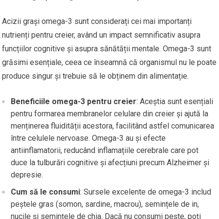
Acizii grași omega-3 sunt considerați cei mai importanți
nutrienți pentru creier, având un impact semnificativ asupra
funcțiilor cognitive și asupra sănătății mentale. Omega-3 sunt
grăsimi esențiale, ceea ce înseamnă că organismul nu le poate
produce singur și trebuie să le obținem din alimentație.
Beneficiile omega-3 pentru creier
: Aceștia sunt esențiali
pentru formarea membranelor celulare din creier și ajută la
menținerea fluidității acestora, facilitând astfel comunicarea
între celulele nervoase. Omega-3 au și efecte
antiinflamatorii, reducând inflamațiile cerebrale care pot
duce la tulburări cognitive și afecțiuni precum Alzheimer și
depresie.
Cum să le consumi
: Sursele excelente de omega-3 includ
peștele gras (somon, sardine, macrou), semințele de in,
nucile și semințele de chia. Dacă nu consumi pește, poți