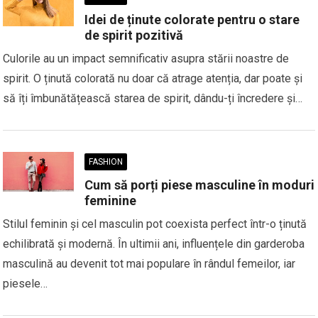
Idei de ținute colorate pentru o stare
de spirit pozitivă
Culorile au un impact semnificativ asupra stării noastre de
spirit. O ținută colorată nu doar că atrage atenția, dar poate și
să îți îmbunătățească starea de spirit, dându-ți încredere și…
FASHION
Cum să porți piese masculine în moduri
feminine
Stilul feminin și cel masculin pot coexista perfect într-o ținută
echilibrată și modernă. În ultimii ani, influențele din garderoba
masculină au devenit tot mai populare în rândul femeilor, iar
piesele…