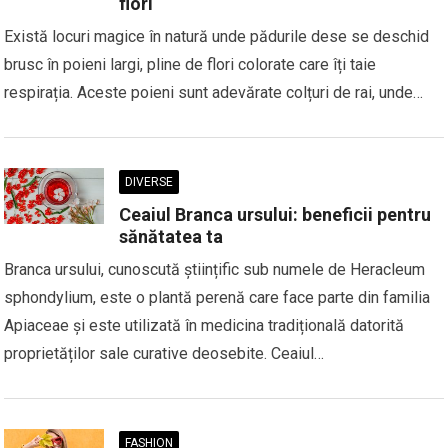
flori
Există locuri magice în natură unde pădurile dese se deschid
brusc în poieni largi, pline de flori colorate care îți taie
respirația. Aceste poieni sunt adevărate colțuri de rai, unde…
DIVERSE
Ceaiul Branca ursului: beneficii pentru
sănătatea ta
Branca ursului, cunoscută științific sub numele de Heracleum
sphondylium, este o plantă perenă care face parte din familia
Apiaceae și este utilizată în medicina tradițională datorită
proprietăților sale curative deosebite. Ceaiul…
FASHION