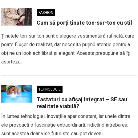
FASHION
Cum să porți ținute ton-sur-ton cu stil
Ținutele ton-sur-ton sunt o alegere vestimentară rafinată, care
poate fi ușor de realizat, dar necesită puțină atenție pentru a
obține un look echilibrat și elegant. Aceasta presupune să îți
asortezi…
TEHNOLOGIE
Tastaturi cu afișaj integrat – SF sau
realitate viabilă?
În lumea tehnologiei, inovațiile apar constant, iar unele dintre
ele provoacă o fascinație extraordinară, ridicând întrebarea:
sunt acestea doar vise futuriste sau pot deveni