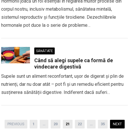
Hormonii joacă un rol esențial în reglarea multor procese din
corpul nostru, inclusiv metabolismul, sănătatea mintală,
sistemul reproductiv și funcțiile tiroidiene. Dezechilibrele
hormonale pot duce la o serie de probleme…
SĂNĂTATE
Când să alegi supele ca formă de
vindecare digestivă
Supele sunt un aliment reconfortant, ușor de digerat și plin de
nutrienți, dar nu doar atât – pot fi și un remediu eficient pentru
susținerea sănătății digestive. Indiferent dacă suferi…
Paginație
PREVIOUS
1
…
20
21
22
…
35
NEXT