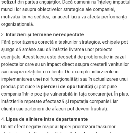
scăzut
din partea angajaților. Dacă oamenii nu înțeleg impactul
muncii lor asupra obiectivelor strategice ale companiei,
motivația lor va scădea, iar acest lucru va afecta performanța
organizațională.
Întârzieri și termene nerespectate
Fără prioritizarea corectă a taskurilor strategice, echipele pot
ajunge să amâne sau să întârzie livrarea unor proiecte
esențiale. Acest lucru este deosebit de problematic în cazul
proiectelor care au un impact direct asupra creșterii veniturilor
sau asupra relațiilor cu clienții. De exemplu, întârzierile în
implementarea unei noi funcționalități sau în actualizarea unui
produs pot duce la
pierderi de oportunități
și pot pune
compania într-o poziție vulnerabilă în fața concurenței. În plus,
întârzierile repetate afectează și reputația companiei, iar
clienții sau partenerii de afaceri pot deveni frustrați.
Lipsa de aliniere între departamente
Un alt efect negativ major al lipsei prioritizării taskurilor