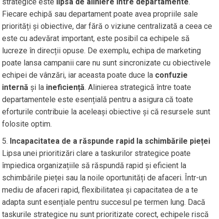
strategice este
lipsa de aliniere între departamente
.
Fiecare echipă sau departament poate avea propriile sale
priorități și obiective, dar fără o viziune centralizată a ceea ce
este cu adevărat important, este posibil ca echipele să
lucreze în direcții opuse. De exemplu, echipa de marketing
poate lansa campanii care nu sunt sincronizate cu obiectivele
echipei de vânzări, iar aceasta poate duce la
confuzie
internă
și la
ineficiență
. Alinierea strategică între toate
departamentele este esențială pentru a asigura că toate
eforturile contribuie la aceleași obiective și că resursele sunt
folosite optim.
Incapacitatea de a răspunde rapid la schimbările pieței
Lipsa unei prioritizări clare a taskurilor strategice poate
împiedica organizațiile să răspundă rapid și eficient la
schimbările pieței sau la noile oportunități de afaceri. Într-un
mediu de afaceri rapid, flexibilitatea și capacitatea de a te
adapta sunt esențiale pentru succesul pe termen lung. Dacă
taskurile strategice nu sunt prioritizate corect, echipele riscă