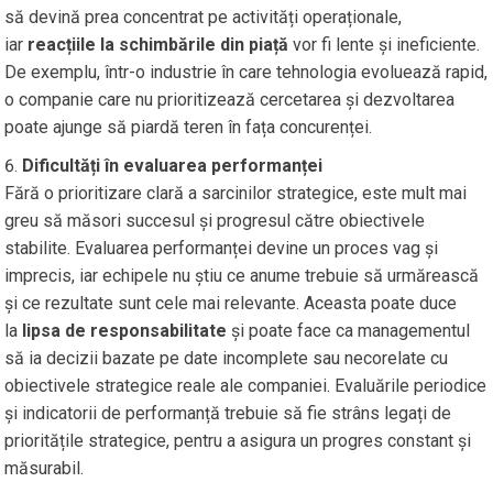
să devină prea concentrat pe activități operaționale,
iar
reacțiile la schimbările din piață
vor fi lente și ineficiente.
De exemplu, într-o industrie în care tehnologia evoluează rapid,
o companie care nu prioritizează cercetarea și dezvoltarea
poate ajunge să piardă teren în fața concurenței.
Dificultăți în evaluarea performanței
Fără o prioritizare clară a sarcinilor strategice, este mult mai
greu să măsori succesul și progresul către obiectivele
stabilite. Evaluarea performanței devine un proces vag și
imprecis, iar echipele nu știu ce anume trebuie să urmărească
și ce rezultate sunt cele mai relevante. Aceasta poate duce
la
lipsa de responsabilitate
și poate face ca managementul
să ia decizii bazate pe date incomplete sau necorelate cu
obiectivele strategice reale ale companiei. Evaluările periodice
și indicatorii de performanță trebuie să fie strâns legați de
prioritățile strategice, pentru a asigura un progres constant și
măsurabil.