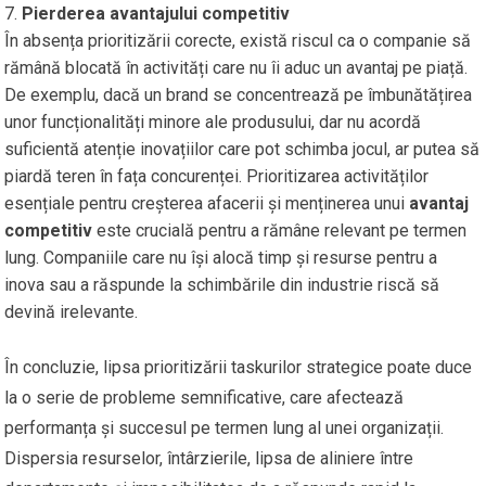
Pierderea avantajului competitiv
În absența prioritizării corecte, există riscul ca o companie să
rămână blocată în activități care nu îi aduc un avantaj pe piață.
De exemplu, dacă un brand se concentrează pe îmbunătățirea
unor funcționalități minore ale produsului, dar nu acordă
suficientă atenție inovațiilor care pot schimba jocul, ar putea să
piardă teren în fața concurenței. Prioritizarea activităților
esențiale pentru creșterea afacerii și menținerea unui
avantaj
competitiv
este crucială pentru a rămâne relevant pe termen
lung. Companiile care nu își alocă timp și resurse pentru a
inova sau a răspunde la schimbările din industrie riscă să
devină irelevante.
În concluzie, lipsa prioritizării taskurilor strategice poate duce
la o serie de probleme semnificative, care afectează
performanța și succesul pe termen lung al unei organizații.
Dispersia resurselor, întârzierile, lipsa de aliniere între