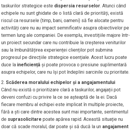
taskurilor strategice este
dispersia resurselor
. Atunci când
echipele nu sunt ghidate de o listă clară de priorități, există
riscul ca resursele (timp, bani, oameni) să fie alocate pentru
activități care nu au impact semnificativ asupra obiectivelor pe
termen lung ale companiei. De exemplu, investițiile majore într-
un proiect secundar care nu contribuie la creșterea veniturilor
sau la îmbunătățirea experienței clienților pot submina
progresul pe direcțiile strategice esențiale. Acest lucru poate
duce la
ineficiență
și poate provoca o presiune suplimentară
asupra echipelor, care nu își pot îndeplini sarcinile cu prioritate.
Scăderea moralului echipelor și a angajamentului
Când nu există o prioritizare clară a taskurilor, angajații pot
deveni confuzi cu privire la ce se așteaptă de la ei. Dacă
fiecare membru al echipei este implicat în multiple proiecte,
fără a ști care dintre acestea sunt mai importante, sentimentul
de
suprasolicitare
poate apărea rapid. Această situație nu
doar că scade moralul, dar poate și să ducă la un
angajament