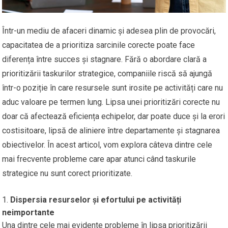
Într-un mediu de afaceri dinamic și adesea plin de provocări,
capacitatea de a prioritiza sarcinile corecte poate face
diferența între succes și stagnare. Fără o abordare clară a
prioritizării taskurilor strategice, companiile riscă să ajungă
într-o poziție în care resursele sunt irosite pe activități care nu
aduc valoare pe termen lung. Lipsa unei prioritizări corecte nu
doar că afectează eficiența echipelor, dar poate duce și la erori
costisitoare, lipsă de aliniere între departamente și stagnarea
obiectivelor. În acest articol, vom explora câteva dintre cele
mai frecvente probleme care apar atunci când taskurile
strategice nu sunt corect prioritizate.
Dispersia resurselor și efortului pe activități
neimportante
Una dintre cele mai evidente probleme în lipsa prioritizării